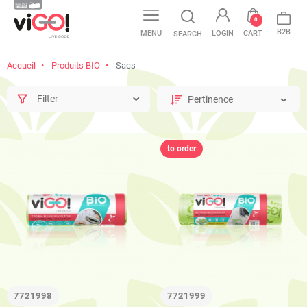
0
B2B
MENU
LOGIN
CART
SEARCH
Accueil
Produits BIO
Sacs
Filter
to order
7721998
7721999