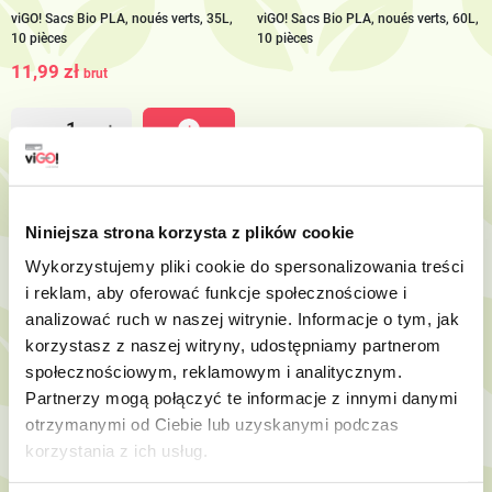
viGO! Sacs Bio PLA, noués verts, 35L,
viGO! Sacs Bio PLA, noués verts, 60L,
10 pièces
10 pièces
11,99 zł
brut
-
+
Voir
Niniejsza strona korzysta z plików cookie
to order
Wykorzystujemy pliki cookie do spersonalizowania treści
i reklam, aby oferować funkcje społecznościowe i
analizować ruch w naszej witrynie. Informacje o tym, jak
korzystasz z naszej witryny, udostępniamy partnerom
społecznościowym, reklamowym i analitycznym.
Partnerzy mogą połączyć te informacje z innymi danymi
otrzymanymi od Ciebie lub uzyskanymi podczas
korzystania z ich usług.
7721994