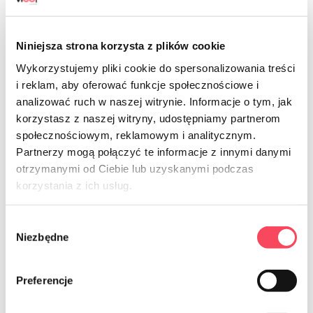
Niniejsza strona korzysta z plików cookie
Wykorzystujemy pliki cookie do spersonalizowania treści
i reklam, aby oferować funkcje społecznościowe i
analizować ruch w naszej witrynie. Informacje o tym, jak
7316020
korzystasz z naszej witryny, udostępniamy partnerom
viGO! Assiettes en canne à sucre Bio,
społecznościowym, reklamowym i analitycznym.
carrées, 20x20cm, 6 pièces
Partnerzy mogą połączyć te informacje z innymi danymi
6,99 zł
brut
otrzymanymi od Ciebie lub uzyskanymi podczas
korzystania z ich usług.
-
+
Wybór
Niezbędne
zgody
Preferencje