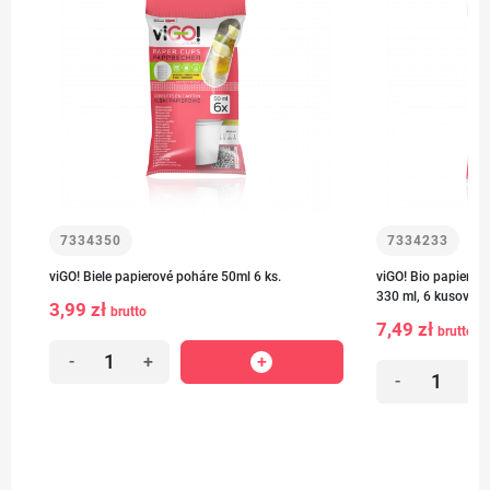
7334350
7334233
viGO! Biele papierové poháre 50ml 6 ks.
viGO! Bio papierov
330 ml, 6 kusov
3,99 zł
brutto
7,49 zł
brutto
-
+
-
+