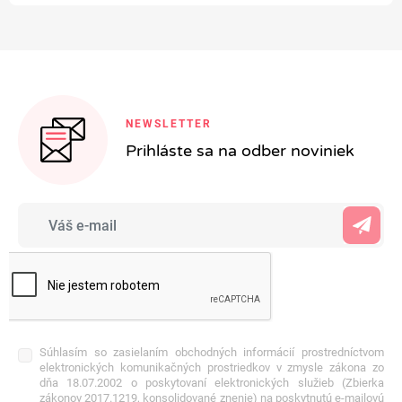
NEWSLETTER
Prihláste sa na odber noviniek
Súhlasím so zasielaním obchodných informácií prostredníctvom
elektronických komunikačných prostriedkov v zmysle zákona zo
dňa 18.07.2002 o poskytovaní elektronických služieb (Zbierka
zákonov 2017.1219, konsolidované znenie) na poskytnutú e-mailovú