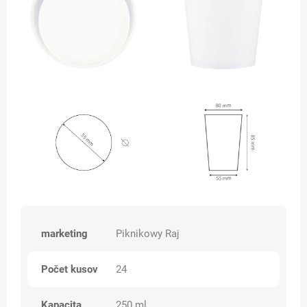
marketing
Piknikowy Raj
Počet kusov
24
Kapacita
250 ml