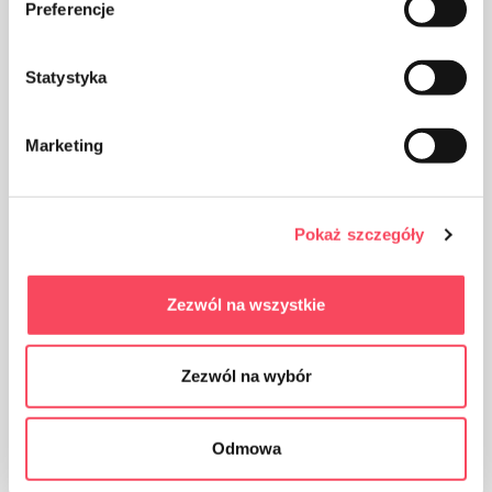
Preferencje
Produkt je možné recyklovať
Statystyka
Marketing
Obaly vyrobené z polypropylénu PP sú považované
(vedľa PET) za najbezpečnejšie plasty pre naše zdravie
Pokaż szczegóły
Zezwól na wszystkie
Zezwól na wybór
Balenie z kartónu
Odmowa