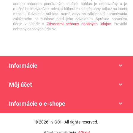
adresu ohľadom ponúkaných služieb súhlas je dobrovoľný a je
možné ho kedykoľvek odvolať kliknutím na príslušný odkaz na konci
e-mailu. Odvolanie súhlasu nemá vplyv na zákonnosť spracúvania
založeného na súhlase pred jeho odvolaním. Správca spracúva
údaje v súlade s
Zásadami ochrany osobných údajov
. Pravidlá
ochrany osobných údajov.
Informácie

Môj účet

Informácie o e-shope

© 2026 - viGO! - All rights reserved.
Návrh a realizácia:
4Pixel