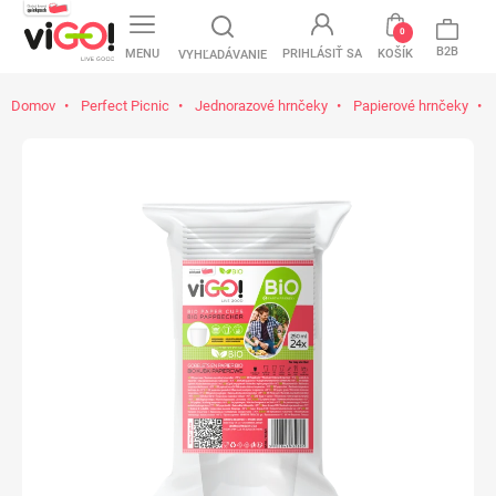
favorite
0
B2B
MENU
PRIHLÁSIŤ SA
KOŠÍK
VYHĽADÁVANIE
Domov
Perfect Picnic
Jednorazové hrnčeky
Papierové hrnčeky