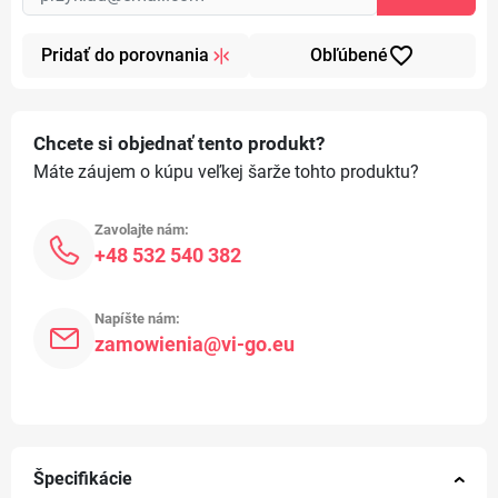
favorite_border
Pridať do porovnania
Obľúbené
Chcete si objednať tento produkt?
Máte záujem o kúpu veľkej šarže tohto produktu?
Zavolajte nám:
+48 532 540 382
Napíšte nám:
zamowienia@vi-go.eu
Špecifikácie