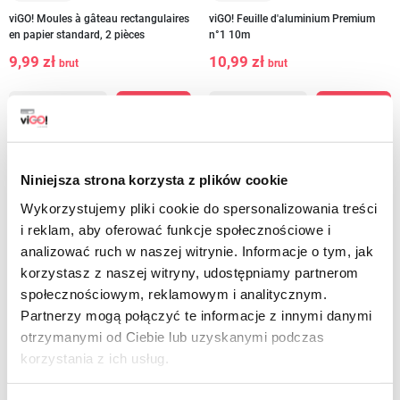
viGO! Moules à gâteau rectangulaires
viGO! Feuille d'aluminium Premium
en papier standard, 2 pièces
n°1 10m
9,99 zł
10,99 zł
brut
brut
-
+
-
+
Niniejsza strona korzysta z plików cookie
Wykorzystujemy pliki cookie do spersonalizowania treści
i reklam, aby oferować funkcje społecznościowe i
analizować ruch w naszej witrynie. Informacje o tym, jak
korzystasz z naszej witryny, udostępniamy partnerom
społecznościowym, reklamowym i analitycznym.
Partnerzy mogą połączyć te informacje z innymi danymi
otrzymanymi od Ciebie lub uzyskanymi podczas
korzystania z ich usług.
7521020
7531309