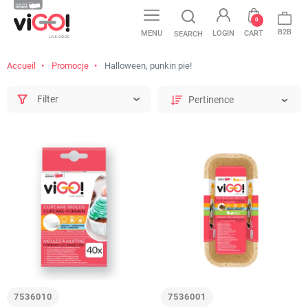
0
B2B
MENU
LOGIN
CART
SEARCH
Accueil
Promocje
Halloween, punkin pie!
Filter
7536010
7536001