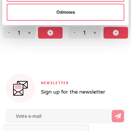
viGO! Papier sulfurisé standard 6m
viGO! Moules à gâteau ronds en
papier standard, 2 pièces
3,99 zł
Odmowa
brut
7,99 zł
brut
-
+
-
+
NEWSLETTER
Sign up for the newsletter