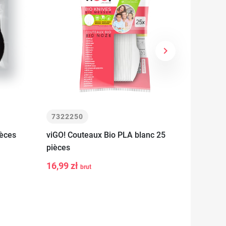
keyboard_arrow_right
Suivant
7322250
73229
ièces
viGO! Couteaux Bio PLA blanc 25
viGO! C
-
u
pièces
6,99 z
-
+
Ajouter au
16,99 zł
brut
panier