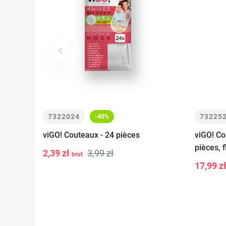
keyboard_arrow_left
Précédent
7322024
73225
-40%
viGO! Couteaux - 24 pièces
viGO! Co
-
+
Ajouter au
pièces, f
2,39 zł
3,99 zł
brut
-
panier
17,99 z