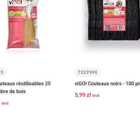
25
7322990
uteaux réutilisables 25
viGO! Couteaux noirs - 100 p
-
+
ibre de bois
Ajouter a
5,99 zł
brut
+
Ajouter au
panier
ł
brut
panier