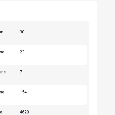
un
30
une
22
une
7
une
154
ne
4620