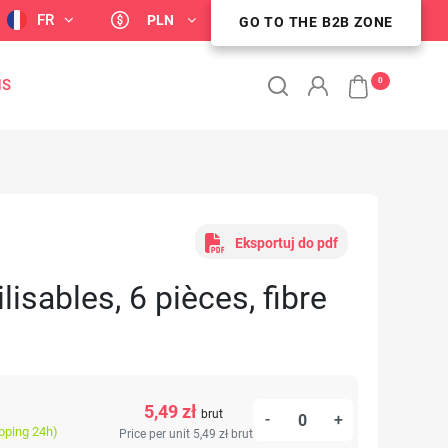
FR
PLN
GO TO THE B2B ZONE
ESPACE CLIENT B2B
0
NS
Eksportuj do pdf
lisables, 6 pièces, fibre
5,49 zł
brut
-
+
ipping 24h)
Price per unit 5,49 zł
brut