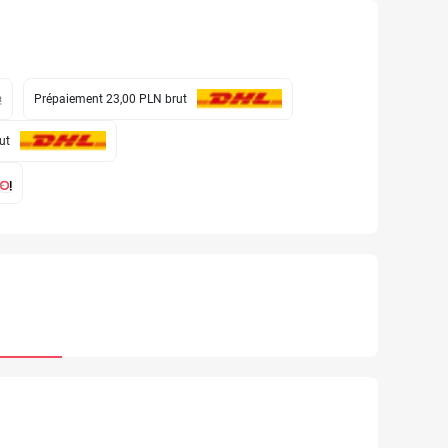
Prépaiement 23,00 PLN
brut
ut