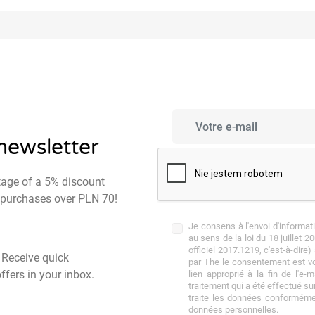
 newsletter
tage of a 5% discount
st purchases over PLN 70!
Je consens à l'envoi d'informa
au sens de la loi du 18 juillet 2
officiel 2017.1219, c'est-à-dire
- Receive quick
par The le consentement est vol
ffers in your inbox.
lien approprié à la fin de l'e-
traitement qui a été effectué su
traite les données conforméme
données personnelles.