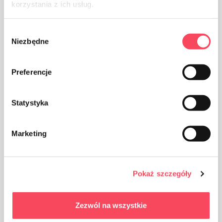
korzystania z ich usług.
Wybór
Niezbędne
zgody
Preferencje
L'emballage en polypropylène, PP est considéré (à côté
Statystyka
du PET) comme le plastique le plus sûr pour notre santé
Marketing
Pokaż szczegóły
Le produit est destiné au contact alimentaire, il n'affecte
ni le goût ni l'odeur du plat
Zezwól na wszystkie