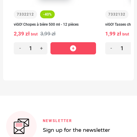
7332212
-40%
7332132
viGO! Chopes à bière 500 ml - 12 pièces
viGO! Tasses chaud
2,39 zł
3,99 zł
1,99 zł
brut
brut
-
+
-
+
NEWSLETTER
Sign up for the newsletter