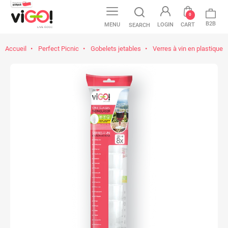
0
B2B
MENU
LOGIN
CART
SEARCH
Accueil
Perfect Picnic
Gobelets jetables
Verres à vin en plastique