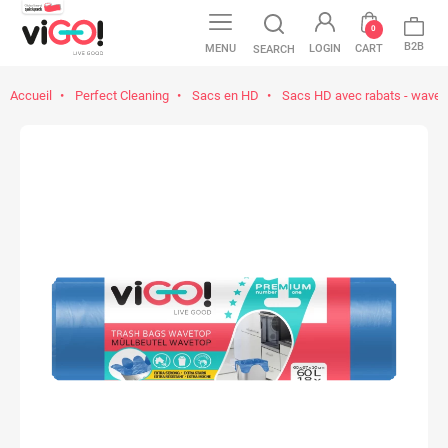
0
B2B
MENU
LOGIN
CART
SEARCH
Accueil
Perfect Cleaning
Sacs en HD
Sacs HD avec rabats - wavet