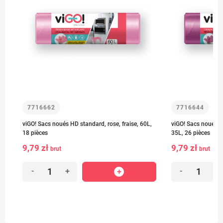
7716662
7716644
viGO! Sacs noués HD standard, rose, fraise, 60L,
viGO! Sacs noués HD
18 pièces
35L, 26 pièces
9,79 zł
9,79 zł
brut
brut
-
+
-
+