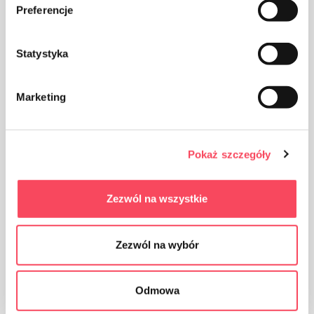
Preferencje
Statystyka
Marketing
Tenir hors de portée des enfants
Pokaż szczegóły
Avantages
Zezwól na wszystkie
Parfaitement adapté aux paniers de taille
moyenne dans toutes les formes
Zezwól na wybór
Nie sklejają się ze sobą, co pozwala na łatwe
oddzielenie ich od siebie na rolce
Odmowa