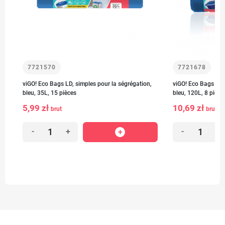
7721570
7721678
viGO! Eco Bags LD, simples pour la ségrégation,
viGO! Eco Bags LD, 
bleu, 35L, 15 pièces
bleu, 120L, 8 pièce
5,99 zł
10,69 zł
brut
brut
-
+
-
+