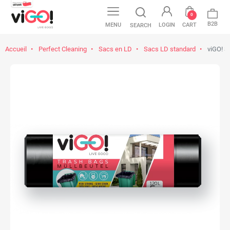
0
B2B
MENU
LOGIN
CART
SEARCH
Accueil
Perfect Cleaning
Sacs en LD
Sacs LD standard
viGO! Sa