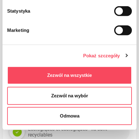
Statystyka
Marketing
Tenir hors de portée des enfants
Pokaż szczegóły
Avantages
Parfaitement adapté aux grands paniers de
Zezwól na wszystkie
toutes formes
Zezwól na wybór
Nie sklejają się ze sobą, co pozwala na łatwe
oddzielenie ich od siebie na rolce
Odmowa
Écologiques et écologiques - ils sont
recyclables