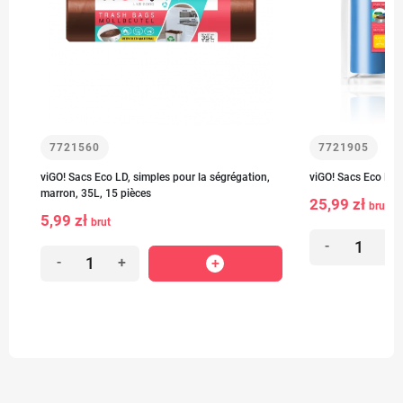
7721560
7721905
viGO! Sacs Eco LD, simples pour la ségrégation,
viGO! Sacs Eco LD 
marron, 35L, 15 pièces
25,99 zł
brut
5,99 zł
brut
-
+
-
+