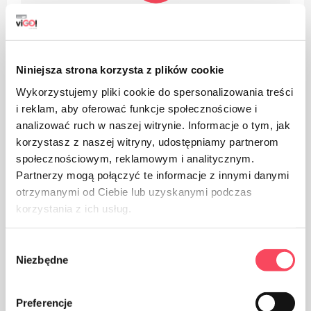
Le produit est en polyéthylène basse densité, il peut être
recyclé
Niniejsza strona korzysta z plików cookie
Wykorzystujemy pliki cookie do spersonalizowania treści
i reklam, aby oferować funkcje społecznościowe i
analizować ruch w naszej witrynie. Informacje o tym, jak
korzystasz z naszej witryny, udostępniamy partnerom
Emballage en papier
społecznościowym, reklamowym i analitycznym.
Partnerzy mogą połączyć te informacje z innymi danymi
otrzymanymi od Ciebie lub uzyskanymi podczas
korzystania z ich usług.
Wybór
Veillez à la propreté, jetez les emballages de produits
Niezbędne
zgody
usagés à la poubelle
Preferencje