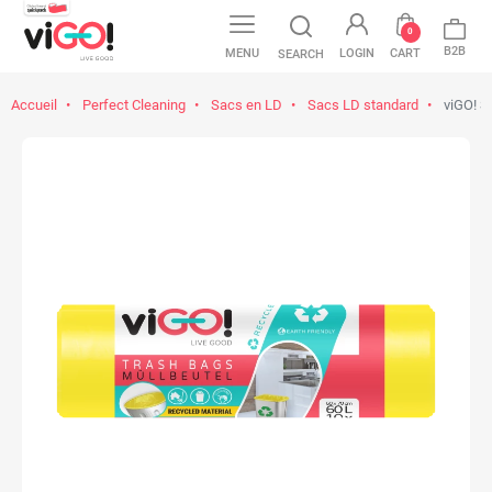
0
B2B
MENU
LOGIN
CART
SEARCH
Accueil
Perfect Cleaning
Sacs en LD
Sacs LD standard
viGO! Sa