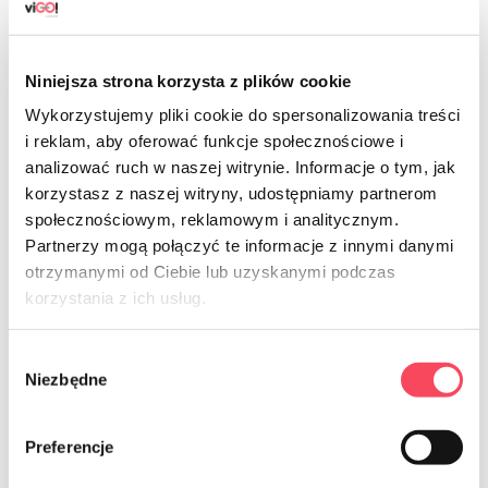
Niniejsza strona korzysta z plików cookie
Wykorzystujemy pliki cookie do spersonalizowania treści
i reklam, aby oferować funkcje społecznościowe i
analizować ruch w naszej witrynie. Informacje o tym, jak
7725160
korzystasz z naszej witryny, udostępniamy partnerom
viGO! Eco Bags LD avec ruban
społecznościowym, reklamowym i analitycznym.
adhésif, intercalaire noir 60L, 25
pièces
Partnerzy mogą połączyć te informacje z innymi danymi
otrzymanymi od Ciebie lub uzyskanymi podczas
11,99 zł
brut
korzystania z ich usług.
-
+
Wybór
Niezbędne
zgody
Preferencje