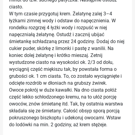
ciasto.
W tym czasie przygotuj krem. Żelatynę zalej 3–4
łyżkami zimnej wody i odstaw do napęcznienia. W
rondelku rozgrzej 4 łyżki wody i rozpuść w niej
napęczniałą żelatynę. Ostudź i zacznij ubijać
śmietankę schładzaną przez 24 godziny. Dodaj do niej
cukier puder, skórkę z limonki i pastę z wanilii. Na
koniec dolej żelatynę i krótko mieszaj. Zetnij
wystudzone ciasto na wysokości ok. 2/3 od dołu,
wyciągnij część miękiszu tak, by powstała forma o
grubości ok. 1 cm ciasta. To, co zostało wyciągnięte i
odcięte rozdrób w dłoniach na grubszy żwirek.
Owoce pokrój w duże kawałki. Na dno ciasta połóż
część lekko schłodzonego kremu, na to ułóż porcję
owoców, znów śmietanę itd. Tak, by ostatnia warstwa
składała się ze śmietany. Całość obsyp sporą porcją
pokruszonego biszkoptu i udekoruj owocami. Wstaw
do lodówki na min. 2 godziny, aż krem stężeje.