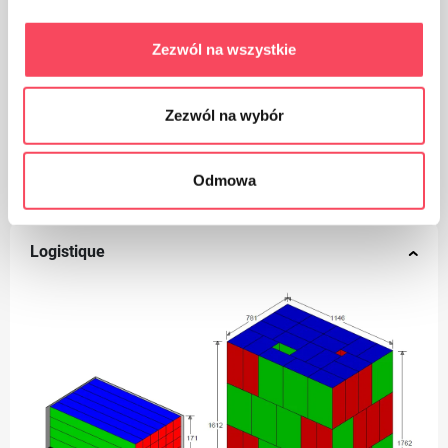
Ułatwia pieczenie i chroni ciasta przed
przypaleniem
Zezwól na wszystkie
Opakowanie z praktycznym nożykiem do
Zezwól na wybór
wygodnego odcinania
Odmowa
Logistique