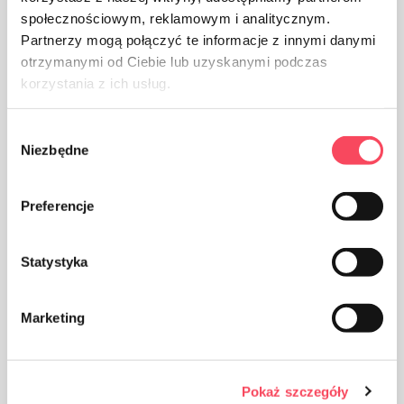
20 m papieru – wystarcza na dłużej
społecznościowym, reklamowym i analitycznym.
Partnerzy mogą połączyć te informacje z innymi danymi
otrzymanymi od Ciebie lub uzyskanymi podczas
Naturalna, niebielona masa celulozowa
korzystania z ich usług.
Wybór
Papier sulfurisé siliconé recto-verso
Niezbędne
zgody
Odporność na wysokie temperatury – nie
Preferencje
nagrzewa się i nie parzy
Statystyka
Zastępuje natłuszczanie blach i foremek
Marketing
Można używać jako ochronę deski lub do
mrożenia produktów
Pokaż szczegóły