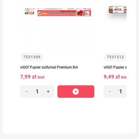
7531309
7531312
viGO! Papier sulfurisé Premium 8m
viGO! Papier sulfuri
7,99 zł
9,49 zł
brut
brut
-
+
-
+