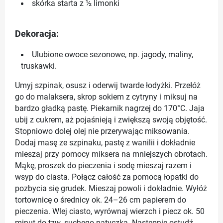
skórka starta z ½ limonki
Dekoracja:
Ulubione owoce sezonowe, np. jagody, maliny,
truskawki.
Umyj szpinak, osusz i oderwij twarde łodyżki. Przełóż
go do malaksera, skrop sokiem z cytryny i miksuj na
bardzo gładką pastę. Piekarnik nagrzej do 170°C. Jaja
ubij z cukrem, aż pojaśnieją i zwiększą swoją objętość.
Stopniowo dolej olej nie przerywając miksowania.
Dodaj masę ze szpinaku, pastę z wanilii i dokładnie
mieszaj przy pomocy miksera na mniejszych obrotach.
Mąkę, proszek do pieczenia i sodę mieszaj razem i
wsyp do ciasta. Połącz całość za pomocą łopatki do
pozbycia się grudek. Mieszaj powoli i dokładnie. Wyłóż
tortownicę o średnicy ok. 24–26 cm papierem do
pieczenia. Wlej ciasto, wyrównaj wierzch i piecz ok. 50
minut do tzw. suchego patyczka. Następnie ostudź