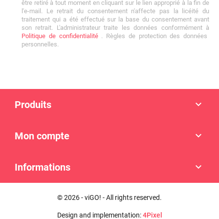
être retiré à tout moment en cliquant sur le lien approprié à la fin de
l'e-mail. Le retrait du consentement n'affecte pas la licéité du
traitement qui a été effectué sur la base du consentement avant
son retrait. L'administrateur traite les données conformément à
Politique de confidentialité
. Règles de protection des données
personnelles.
Produits

Mon compte

Informations

© 2026 - viGO! - All rights reserved.
Design and implementation:
4Pixel