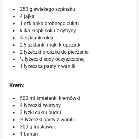
250 g świeżego szpinaku
4 jajka
1 szklanka drobnego cukru
kilka kropli soku z cytryny
¾ szklanki oleju
2,5 szklanki mąki krupczatki
2 łyżeczki proszku do pieczenia
½ łyżeczki sody oczyszczonej
1 łyżeczka pasty z wanilii
Krem:
500 ml śmietanki kremówki
4 łyżeczki żelatyny
3 łyżki cukru pudru
½ łyżeczki pasty z wanilii
300 g truskawek
1 banan