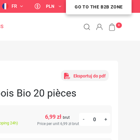
FR
PLN
GO TO THE B2B ZONE
ESPACE CLIENT B2B
0
NS
Eksportuj do pdf
ois Bio 20 pièces
6,99 zł
brut
-
+
ipping 24h)
Price per unit 6,99 zł
brut