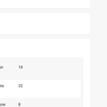
un
18
une
32
une
8