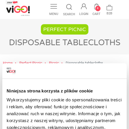
favorite
0
B2B
MENU
LOGIN
CART
SEARCH
PERFECT PICNIC
DISPOSABLE TABLECLOTHS
Home
Perfect Picnic
Picnic
Disposable tablecloths
No products available yet
Niniejsza strona korzysta z plików cookie
Stay tuned! More products will be shown here
as they are added.
Wykorzystujemy pliki cookie do spersonalizowania treści
i reklam, aby oferować funkcje społecznościowe i
Contact
analizować ruch w naszej witrynie. Informacje o tym, jak
korzystasz z naszej witryny, udostępniamy partnerom
społecznościowym, reklamowym i analitycznym.