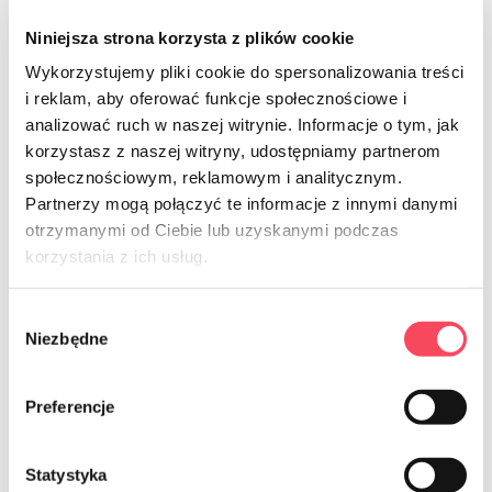
Niniejsza strona korzysta z plików cookie
Wykorzystujemy pliki cookie do spersonalizowania treści
i reklam, aby oferować funkcje społecznościowe i
7316020
analizować ruch w naszej witrynie. Informacje o tym, jak
korzystasz z naszej witryny, udostępniamy partnerom
viGO! Organic Sugarcane Plates
Square 20x20cm 6 pieces
społecznościowym, reklamowym i analitycznym.
Partnerzy mogą połączyć te informacje z innymi danymi
6.99 zł
gross
otrzymanymi od Ciebie lub uzyskanymi podczas
korzystania z ich usług.
-
+
Wybór
Niezbędne
zgody
Preferencje
NEWSLETTER
Statystyka
Sign up for the newsletter