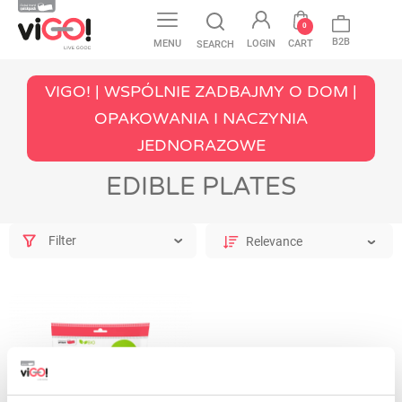
favorite
0
B2B
MENU
LOGIN
CART
SEARCH
VIGO! | WSPÓLNIE ZADBAJMY O DOM |
OPAKOWANIA I NACZYNIA
JEDNORAZOWE
EDIBLE PLATES
Filter