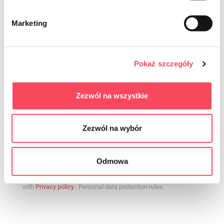
Marketing
Pokaż szczegóły
Zezwól na wszystkie
I consent to the sending of commercial information by means of
electronic communication within the meaning of the Act of 18 July
2002 on the provision of electronic services (Journal of Laws
Zezwól na wybór
2017.1219, i.e.) to the e-mail address provided regarding the
services offered by The consent is voluntary and may be withdrawn
at any time by clicking on the appropriate link at the end of the e-
Odmowa
mail. Withdrawal of consent does not affect the lawfulness of the
processing that was carried out on the basis of consent before its
withdrawal. The administrator processes the data in accordance
with
Privacy policy
. Personal data protection rules.